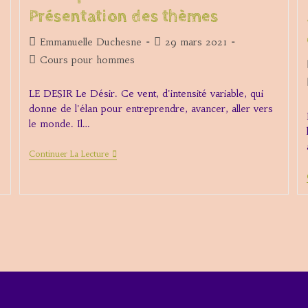
Frigo…
Présentation des thèmes
Ou
Une
Déesse.
Auteur/autrice
Publication
Emmanuelle Duchesne
29 mars 2021
de
publiée :
Post
Cours pour hommes
la
category:
publication :
LE DESIR Le Désir. Ce vent, d'intensité variable, qui
donne de l'élan pour entreprendre, avancer, aller vers
le monde. Il…
Cours
Continuer La Lecture
Pour
Hommes
–
Présentation
Des
Thèmes