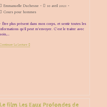
Auteur/autrice
Publication
Emmanuelle Duchesne
10 avril 2021
de
publiée :
Post
Cours pour hommes
la
category:
publication :
- Être plus présent dans mon corps, et sentir toutes les
informations qu’il peut m’envoyer. C'est le traiter avec
soin,…
Des
Continuer La Lecture
Possibles…
Le film Les Eaux Profondes de