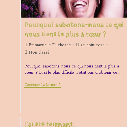
Pourquoi sabotons-nous ce qui
nous tient le plus à cœur ?
Auteur/autrice
Publication
Emmanuelle Duchesne
22 août 2021
de
publiée :
Post
Non classé
la
category:
publication :
Pourquoi sabotons-nous ce qui nous tient le plus à
cœur ? Et si le plus difficile n'était pas d'obtenir ce…
Pourquoi
Continuer La Lecture
Sabotons-
Nous
Ce
Qui
Nous
Tient
Le
Plus
J’ai été feignant.
À