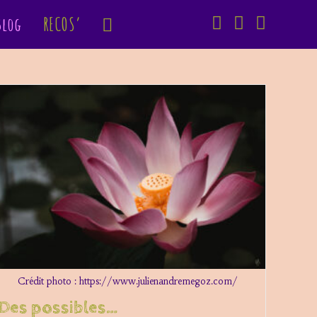
Blog
RECOS’
Toggle
website
search
Crédit photo : https://www.julienandremegoz.com/
Des possibles…