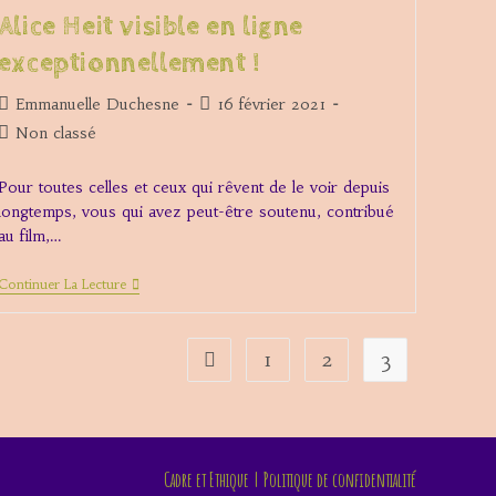
Alice Heit visible en ligne
exceptionnellement !
Auteur/autrice
Publication
Emmanuelle Duchesne
16 février 2021
de
publiée :
Post
Non classé
la
category:
publication :
Pour toutes celles et ceux qui rêvent de le voir depuis
longtemps, vous qui avez peut-être soutenu, contribué
au film,…
Le
Continuer La Lecture
Film
Les
Eaux
Profondes
1
2
3
Go to the previous page
De
Alice
Heit
Visible
En
Ligne
Cadre et Ethique
Politique de confidentialité
Exceptionnellement