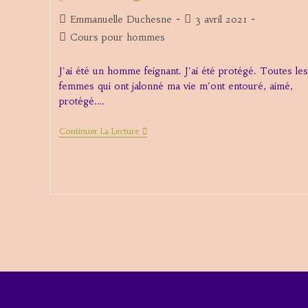
Cœur
Auteur/autrice
Publication
?
Emmanuelle Duchesne
3 avril 2021
de
publiée :
Post
Cours pour hommes
la
category:
publication :
J'ai été un homme feignant. J'ai été protégé. Toutes les
femmes qui ont jalonné ma vie m'ont entouré, aimé,
protégé.…
J’ai
Continuer La Lecture
Été
Feignant.