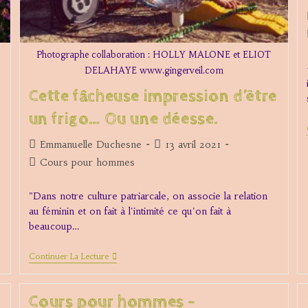
Photographe collaboration : HOLLY MALONE et ELIOT
DELAHAYE www.gingerveil.com
Cette fâcheuse impression d’être
un frigo… Ou une déesse.
Auteur/autrice
Publication
Emmanuelle Duchesne
13 avril 2021
de
publiée :
Post
Cours pour hommes
la
category:
publication :
"Dans notre culture patriarcale, on associe la relation
au féminin et on fait à l'intimité ce qu'on fait à
beaucoup…
Cette
Continuer La Lecture
Fâcheuse
Impression
D’être
Cours pour hommes –
Un