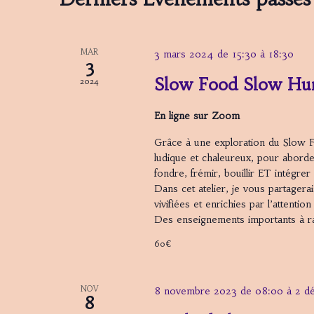
i
o
n
MAR
3 mars 2024 de 15:30
à
18:30
3
n
Slow Food Slow 
2024
e
z
En ligne sur Zoom
u
n
Grâce à une exploration du Slow 
e
ludique et chaleureux, pour aborder
fondre, frémir, bouillir ET intégrer 
d
Dans cet atelier, je vous partagerai
a
vivifiées et enrichies par l’attenti
t
Des enseignements importants à r
e
.
60€
NOV
8 novembre 2023 de 08:00
à
2 d
8