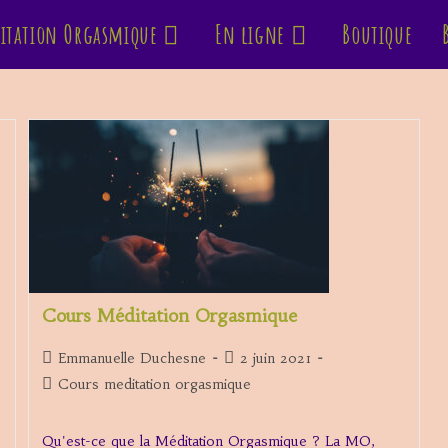
itation Orgasmique
En ligne
Boutique
Cours Méditation Orgasmique
Auteur/autrice
Publication
Emmanuelle Duchesne
2 juin 2021
de
publiée :
Post
Cours meditation orgasmique
la
category:
publication :
Qu'est-ce que la Méditation Orgasmique ? La MO,