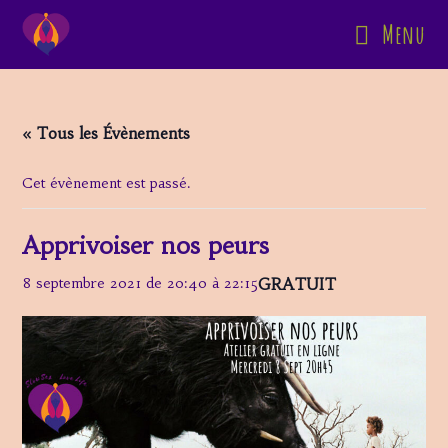
Skip
Menu
to
content
« Tous les Évènements
Cet évènement est passé.
Apprivoiser nos peurs
GRATUIT
8 septembre 2021 de 20:40
à
22:15