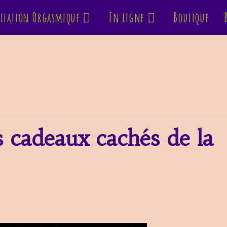
itation Orgasmique
En ligne
Boutique
es cadeaux cachés de la