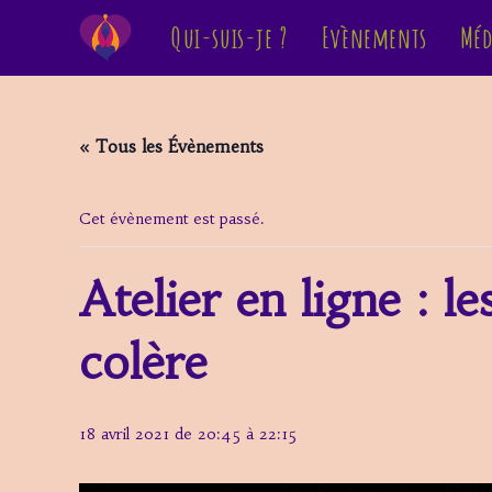
Skip
Qui-suis-je ?
Evènements
Méd
to
content
« Tous les Évènements
Cet évènement est passé.
Atelier en ligne : l
colère
18 avril 2021 de 20:45
à
22:15