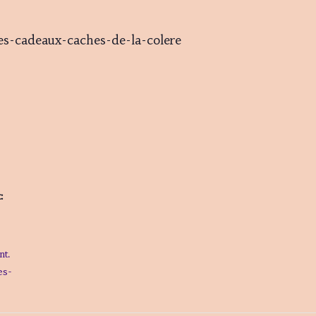
s-cadeaux-caches-de-la-colere
:
t.
es-