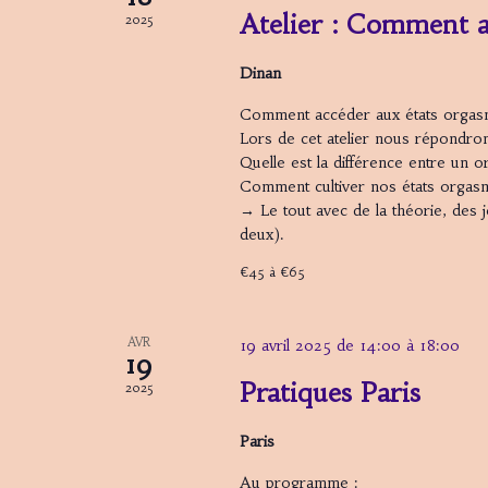
Atelier : Comment a
2025
Dinan
Comment accéder aux états orgas
Lors de cet atelier nous répondron
Quelle est la différence entre un 
Comment cultiver nos états orgasm
→ Le tout avec de la théorie, des j
deux).
€45 à €65
AVR
19 avril 2025 de 14:00
à
18:00
19
Pratiques Paris
2025
Paris
Au programme :