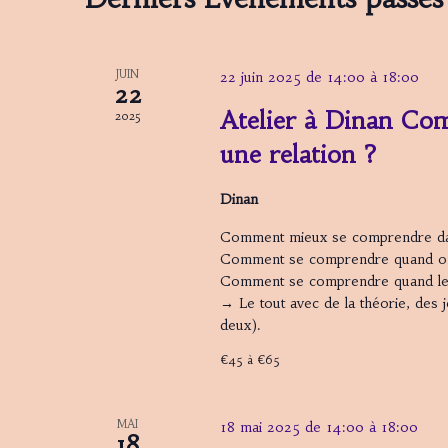
i
o
n
JUIN
22 juin 2025 de 14:00
à
18:00
22
n
Atelier à Dinan Co
2025
e
z
une relation ?
u
n
Dinan
e
Comment mieux se comprendre dan
d
Comment se comprendre quand on a
a
Comment se comprendre quand les
t
→ Le tout avec de la théorie, des j
e
deux).
.
€45 à €65
MAI
18 mai 2025 de 14:00
à
18:00
18