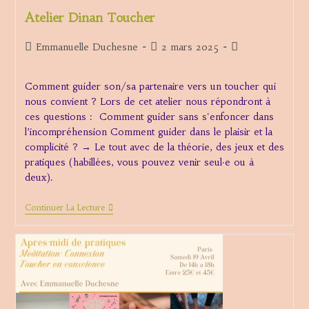
Atelier Dinan Toucher
Auteur/autrice
Publication
Post
Emmanuelle Duchesne
2 mars 2025
de
publiée :
category:
la
Comment guider son/sa partenaire vers un toucher qui
publication :
nous convient ? Lors de cet atelier nous répondront à
ces questions : Comment guider sans s'enfoncer dans
l’incompréhension Comment guider dans le plaisir et la
complicité ? → Le tout avec de la théorie, des jeux et des
pratiques (habillées, vous pouvez venir seul·e ou à
deux).
Atelier
Continuer La Lecture
Dinan
Toucher