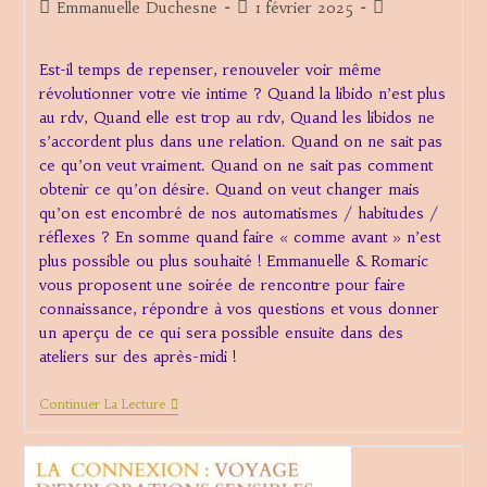
Auteur/autrice
Publication
Post
Emmanuelle Duchesne
1 février 2025
de
publiée :
category:
la
Est-il temps de repenser, renouveler voir même
publication :
révolutionner votre vie intime ? Quand la libido n’est plus
au rdv, Quand elle est trop au rdv, Quand les libidos ne
s’accordent plus dans une relation. Quand on ne sait pas
ce qu’on veut vraiment. Quand on ne sait pas comment
obtenir ce qu’on désire. Quand on veut changer mais
qu’on est encombré de nos automatismes / habitudes /
réflexes ? En somme quand faire « comme avant » n’est
plus possible ou plus souhaité ! Emmanuelle & Romaric
vous proposent une soirée de rencontre pour faire
connaissance, répondre à vos questions et vous donner
un aperçu de ce qui sera possible ensuite dans des
ateliers sur des après-midi !
Soirée
Continuer La Lecture
De
Présentation
Des
Futurs