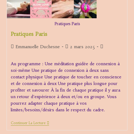
Pratiques Paris
Pratiques Paris
Auteur/autrice
Publication
Post
Emmanuelle Duchesne
2 mars 2025
de
publiée :
category:
la
Au programme : Une méditation guidée de connexion à
publication :
soi-même Une pratique de connexion à deux sans
contact physique Une pratique de toucher en conscience
et de connexion à deux Une pratique plus longue pour
profiter et savourer À la fin de chaque pratique il y aura
un retour d’expérience à deux et/ou en groupe. Vous
pourrez adapter chaque pratique à vos
limites/besoins/désirs dans le respect du cadre.
Pratiques
Continuer La Lecture
Paris