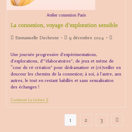
Atelier connexion Paris
La connexion, voyage d’exploration sensible
Auteur/autrice
Publication
Post
Emmanuelle Duchesne
9 décembre 2024
de
publiée :
category:
la
Une journée progressive d’expérimentations,
publication :
d’explorations, d’”élaboratoires”, de jeux et même de
“cour de ré-création” pour dédramatiser et (ré)veiller en
douceur les chemins de la connexion; à soi, à l’autre, aux
autres, le tout en restant habillés et sans sexualisation
des échanges !
La
Continuer La Lecture
Connexion,
Voyage
D’exploration
Sensible
1
2
3
Aller à 