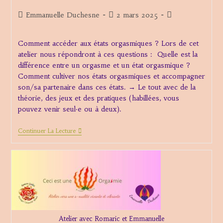
Auteur/autrice
Publication
Post
Emmanuelle Duchesne
2 mars 2025
de
publiée :
category:
la
Comment accéder aux états orgasmiques ? Lors de cet
publication :
atelier nous répondront à ces questions : Quelle est la
différence entre un orgasme et un état orgasmique ?
Comment cultiver nos états orgasmiques et accompagner
son/sa partenaire dans ces états. → Le tout avec de la
théorie, des jeux et des pratiques (habillées, vous
pouvez venir seul·e ou à deux).
Atelier
Continuer La Lecture
:
Comment
Accéder
Aux
États
Orgasmiques
?
Atelier avec Romaric et Emmanuelle