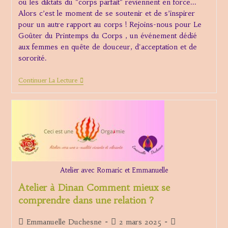
où les diktats du "corps parfait" reviennent en force...
Alors c’est le moment de se soutenir et de s’inspirer
pour un autre rapport au corps ! Rejoins-nous pour Le
Goûter du Printemps du Corps , un événement dédié
aux femmes en quête de douceur, d'acceptation et de
sororité.
Printemps
Continuer La Lecture
Du
Corps
:
Pétales
Et
Gourmandises
Atelier avec Romaric et Emmanuelle
Atelier à Dinan Comment mieux se
comprendre dans une relation ?
Auteur/autrice
Publication
Post
Emmanuelle Duchesne
2 mars 2025