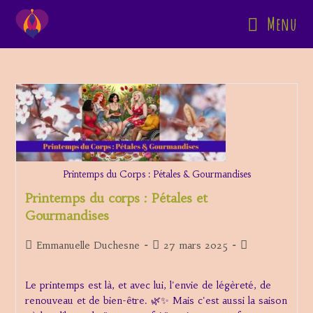
Skip
Menu
to
content
Printemps du Corps : Pétales & Gourmandises
Printemps du corps : Pétales et
Gourmandises
Auteur/autrice
Publication
Post
Emmanuelle Duchesne
27 mars 2025
de
publiée :
category:
la
Le printemps est là, et avec lui, l'envie de légèreté, de
publication :
renouveau et de bien-être. 🌿✨ Mais c'est aussi la saison