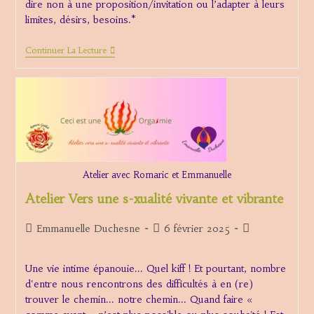
dire non à une proposition/invitation ou l’adapter à leurs
limites, désirs, besoins.*
Pratiques
Continuer La Lecture
Rennes
Atelier avec Romaric et Emmanuelle
Atelier Vers une s-xualité vivante et vibrante
Auteur/autrice
Publication
Post
Emmanuelle Duchesne
6 février 2025
de
publiée :
category:
la
Une vie intime épanouie... Quel kiff ! Et pourtant, nombre
publication :
d'entre nous rencontrons des difficultés à en (re)
trouver le chemin... notre chemin... Quand faire «