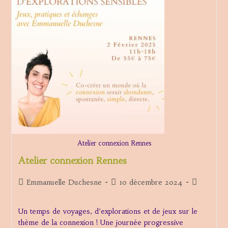
Ateliers
“Vers
Une
Sexualité
Vivante
Et
Vibrante”
Atelier connexion Rennes
Atelier connexion Rennes
Auteur/autrice
Publication
Post
Emmanuelle Duchesne
10 décembre 2024
de
publiée :
category:
la
Un temps de voyages, d’explorations et de jeux sur le
publication :
thème de la connexion ! Une journée progressive