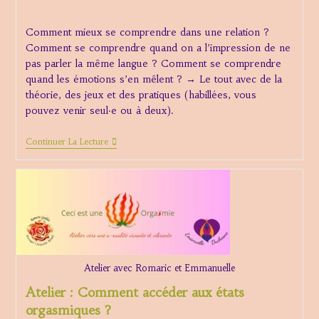
de
publiée :
category:
la
Comment mieux se comprendre dans une relation ?
publication :
Comment se comprendre quand on a l’impression de ne
pas parler la même langue ? Comment se comprendre
quand les émotions s’en mêlent ? → Le tout avec de la
théorie, des jeux et des pratiques (habillées, vous
pouvez venir seul·e ou à deux).
Atelier
Continuer La Lecture
À
Dinan
Comment
Mieux
Se
Comprendre
Dans
Une
Relation
?
Atelier avec Romaric et Emmanuelle
Atelier : Comment accéder aux états
orgasmiques ?