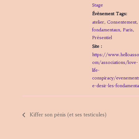
Stage
Évènement Tags:
atelier
,
Consentement
,
fondamentaux
,
Paris
,
Présentiel
Site :
https://www.helloasso
om/associations/love-
life-
conspiracy/evenement
e-desir-les-fondament
Kiffer son pénis (et ses testicules)