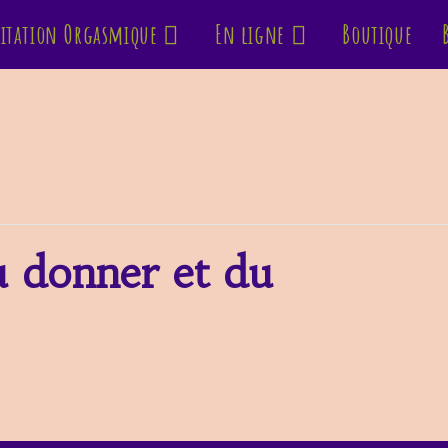
itation Orgasmique
En ligne
Boutique
u donner et du