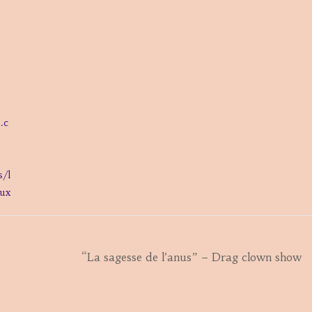
.c
s/l
aux
“La sagesse de l’anus” – Drag clown show