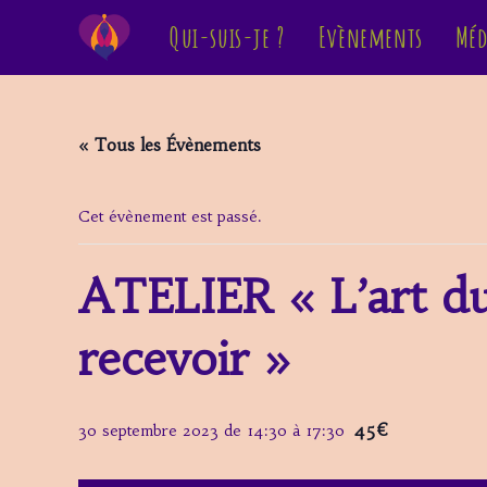
Skip
Qui-suis-je ?
Evènements
Méd
to
content
« Tous les Évènements
Cet évènement est passé.
ATELIER « L’art d
recevoir »
45€
30 septembre 2023 de 14:30
à
17:30