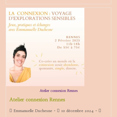
Vers
Une
S-
Xualité
Vivante
Et
Vibrante
Atelier connexion Rennes
Atelier connexion Rennes
Auteur/autrice
Publication
Post
Emmanuelle Duchesne
10 décembre 2024
de
publiée :
category: