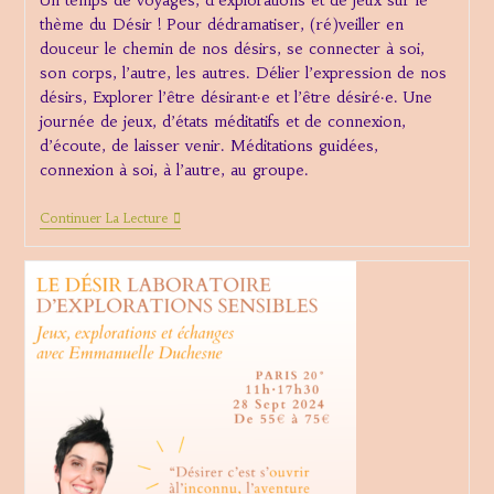
Un temps de voyages, d’explorations et de jeux sur le
publication :
thème du Désir ! Pour dédramatiser, (ré)veiller en
douceur le chemin de nos désirs, se connecter à soi,
son corps, l’autre, les autres. Délier l’expression de nos
désirs, Explorer l’être désirant·e et l’être désiré·e. Une
journée de jeux, d’états méditatifs et de connexion,
d’écoute, de laisser venir. Méditations guidées,
connexion à soi, à l’autre, au groupe.
Le
Continuer La Lecture
Désir,
Voyage
D’explorations
Sensibles