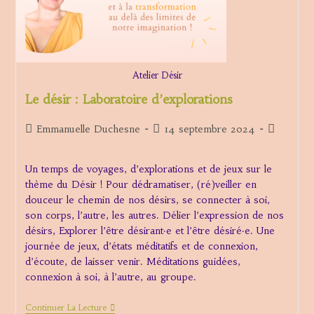
Atelier Désir
Le désir : Laboratoire d’explorations
Auteur/autrice
Publication
Post
Emmanuelle Duchesne
14 septembre 2024
de
publiée :
category:
la
Un temps de voyages, d’explorations et de jeux sur le
publication :
thème du Désir ! Pour dédramatiser, (ré)veiller en
douceur le chemin de nos désirs, se connecter à soi,
son corps, l’autre, les autres. Délier l’expression de nos
désirs, Explorer l’être désirant·e et l’être désiré·e. Une
journée de jeux, d’états méditatifs et de connexion,
d’écoute, de laisser venir. Méditations guidées,
connexion à soi, à l’autre, au groupe.
Le
Continuer La Lecture