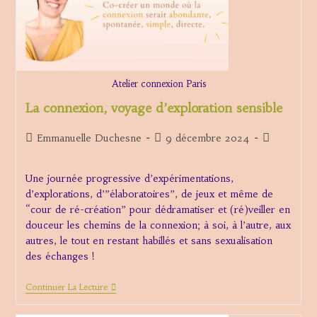
Atelier connexion Paris
La connexion, voyage d’exploration sensible
Auteur/autrice
Publication
Post
Emmanuelle Duchesne
9 décembre 2024
de
publiée :
category:
la
Une journée progressive d’expérimentations,
publication :
d’explorations, d’”élaboratoires”, de jeux et même de
“cour de ré-création” pour dédramatiser et (ré)veiller en
douceur les chemins de la connexion; à soi, à l’autre, aux
autres, le tout en restant habillés et sans sexualisation
des échanges !
La
Continuer La Lecture
Connexion,
Voyage