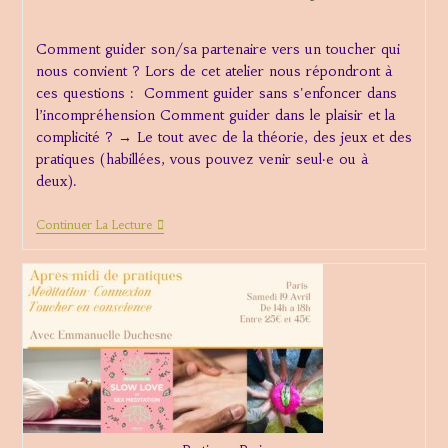
de
publiée :
category:
la
Comment guider son/sa partenaire vers un toucher qui
publication :
nous convient ? Lors de cet atelier nous répondront à
ces questions : Comment guider sans s'enfoncer dans
l’incompréhension Comment guider dans le plaisir et la
complicité ? → Le tout avec de la théorie, des jeux et des
pratiques (habillées, vous pouvez venir seul·e ou à
deux).
Atelier
Continuer La Lecture
Dinan
Toucher