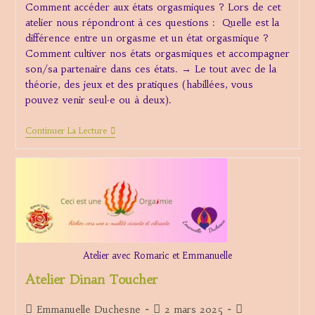
Comment accéder aux états orgasmiques ? Lors de cet
publication :
atelier nous répondront à ces questions : Quelle est la
différence entre un orgasme et un état orgasmique ?
Comment cultiver nos états orgasmiques et accompagner
son/sa partenaire dans ces états. → Le tout avec de la
théorie, des jeux et des pratiques (habillées, vous
pouvez venir seul·e ou à deux).
Atelier
Continuer La Lecture
:
Comment
Accéder
Aux
États
Orgasmiques
?
Atelier avec Romaric et Emmanuelle
Atelier Dinan Toucher
Auteur/autrice
Publication
Post
Emmanuelle Duchesne
2 mars 2025