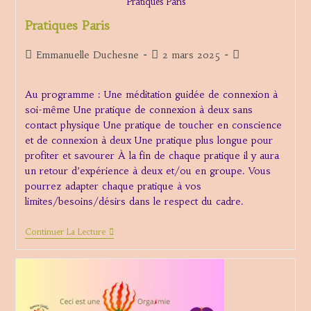
Pratiques Paris
Pratiques Paris
Auteur/autrice
Publication
Post
Emmanuelle Duchesne
2 mars 2025
de
publiée :
category:
la
Au programme : Une méditation guidée de connexion à
publication :
soi-même Une pratique de connexion à deux sans
contact physique Une pratique de toucher en conscience
et de connexion à deux Une pratique plus longue pour
profiter et savourer À la fin de chaque pratique il y aura
un retour d’expérience à deux et/ou en groupe. Vous
pourrez adapter chaque pratique à vos
limites/besoins/désirs dans le respect du cadre.
Pratiques
Continuer La Lecture
Paris