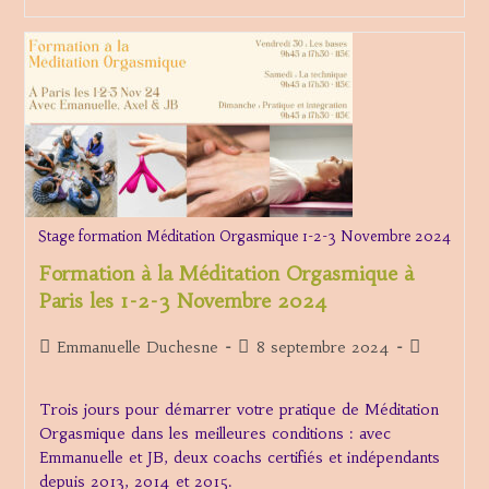
Désir
:
Laboratoire
D’explorations
Stage formation Méditation Orgasmique 1-2-3 Novembre 2024
Formation à la Méditation Orgasmique à
Paris les 1-2-3 Novembre 2024
Auteur/autrice
Publication
Post
Emmanuelle Duchesne
8 septembre 2024
de
publiée :
category:
la
Trois jours pour démarrer votre pratique de Méditation
publication :
Orgasmique dans les meilleures conditions : avec
Emmanuelle et JB, deux coachs certifiés et indépendants
depuis 2013, 2014 et 2015.