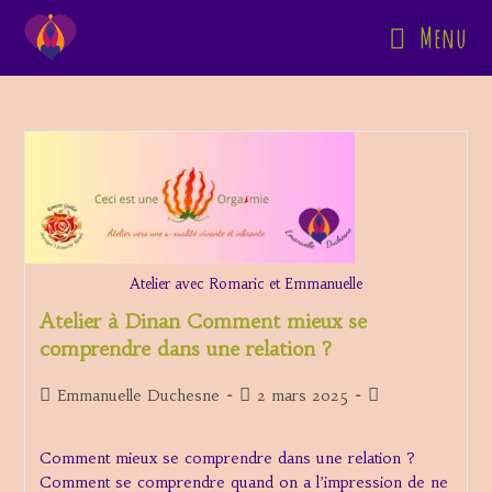
Skip
Menu
to
content
Atelier avec Romaric et Emmanuelle
Atelier à Dinan Comment mieux se
comprendre dans une relation ?
Auteur/autrice
Publication
Post
Emmanuelle Duchesne
2 mars 2025
de
publiée :
category:
la
Comment mieux se comprendre dans une relation ?
publication :
Comment se comprendre quand on a l’impression de ne