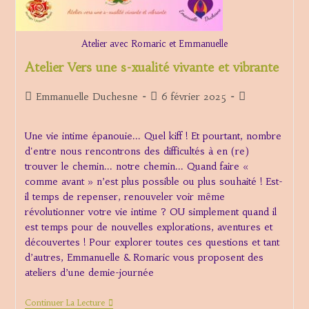
Atelier avec Romaric et Emmanuelle
Atelier Vers une s-xualité vivante et vibrante
Auteur/autrice
Publication
Post
Emmanuelle Duchesne
6 février 2025
de
publiée :
category:
la
Une vie intime épanouie... Quel kiff ! Et pourtant, nombre
publication :
d'entre nous rencontrons des difficultés à en (re)
trouver le chemin... notre chemin... Quand faire «
comme avant » n’est plus possible ou plus souhaité ! Est-
il temps de repenser, renouveler voir même
révolutionner votre vie intime ? OU simplement quand il
est temps pour de nouvelles explorations, aventures et
découvertes ! Pour explorer toutes ces questions et tant
d’autres, Emmanuelle & Romaric vous proposent des
ateliers d’une demie-journée
Atelier
Continuer La Lecture