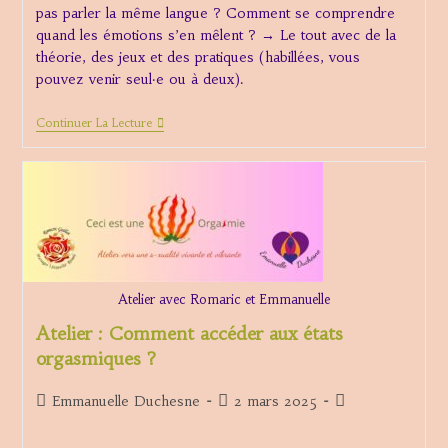
pas parler la même langue ? Comment se comprendre
quand les émotions s’en mêlent ? → Le tout avec de la
théorie, des jeux et des pratiques (habillées, vous
pouvez venir seul·e ou à deux).
Atelier
Continuer La Lecture
À
Dinan
Comment
Mieux
Se
Comprendre
Dans
Une
Relation
?
Atelier avec Romaric et Emmanuelle
Atelier : Comment accéder aux états
orgasmiques ?
Auteur/autrice
Publication
Post
Emmanuelle Duchesne
2 mars 2025
de
publiée :
category:
la