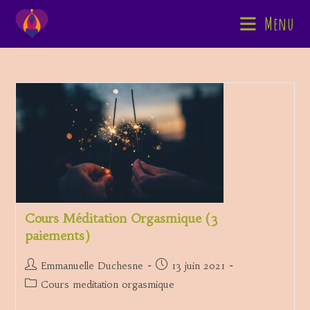
Skip
Menu
to
content
Cours Méditation Orgasmique (3
paiements)
Auteur/autrice
Publication
Emmanuelle Duchesne
13 juin 2021
de
publiée :
Post
Cours meditation orgasmique
la
category:
publication :