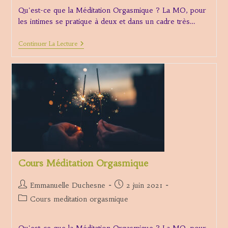
Qu'est-ce que la Méditation Orgasmique ? La MO, pour
les intimes se pratique à deux et dans un cadre très…
Cours
Continuer La Lecture
Méditation
Orgasmique
(3
Paiements)
Cours Méditation Orgasmique
Auteur/autrice
Publication
Emmanuelle Duchesne
2 juin 2021
de
publiée :
Post
Cours meditation orgasmique
la
category:
publication :