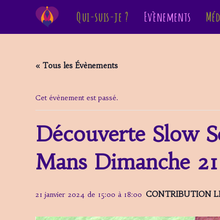
Skip
Qui-suis-je ?
Evènements
Méd
to
content
« Tous les Évènements
Cet évènement est passé.
Découverte Slow Se
Mans Dimanche 21 
CONTRIBUTION LI
21 janvier 2024 de 15:00
à
18:00