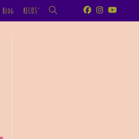
Blog
RECOS’
Toggle
website
search