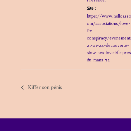
Présentiel
Site :
https://www.helloasso
om/associations/love-
life-
conspiracy/evenement
21-01-24-decouverte-
slow-sex-love-life-pres
du-mans-72
Kiffer son pénis