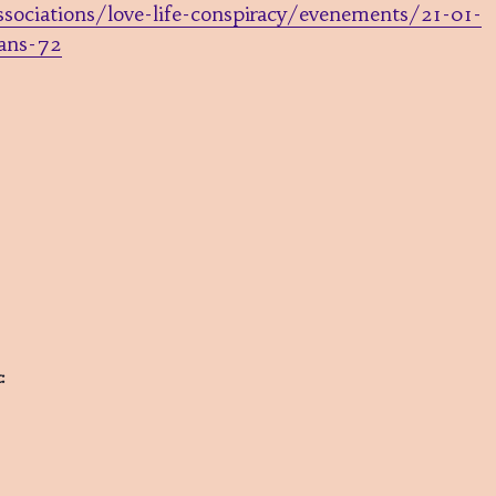
sociations/love-life-conspiracy/evenements/21-01-
mans-72
: