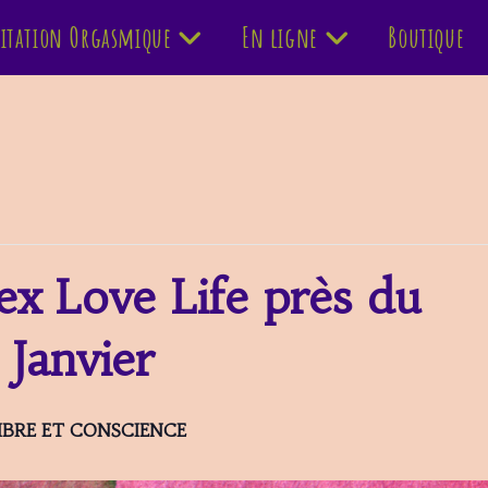
itation Orgasmique
En ligne
Boutique
x Love Life près du
Janvier
BRE ET CONSCIENCE